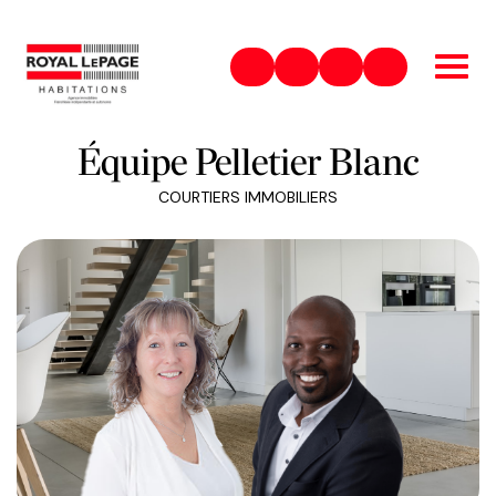
450-831-8484
guylainepelletier@royallep
Royal LePage Habitat
@equipepellet
Équipe Pelletier Blanc
COURTIERS IMMOBILIERS