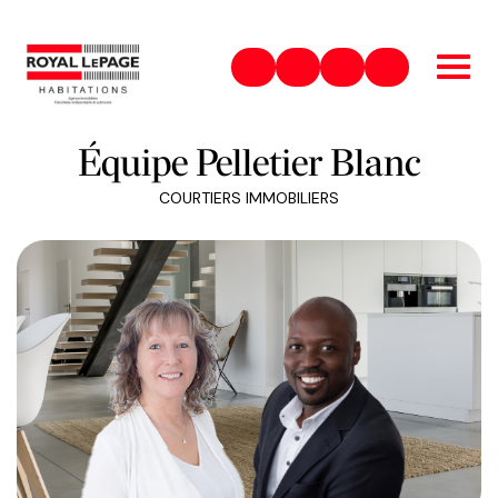
450-831-8484
guylainepelletier@royallep
Royal LePage Habitat
@equipepellet
Équipe Pelletier Blanc
COURTIERS IMMOBILIERS