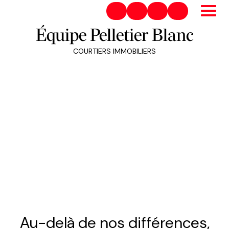
450-831-8484
guylainepelletier@royallep
Royal LePage Habitat
@equipepellet
Équipe Pelletier Blanc
COURTIERS IMMOBILIERS
Au-delà de nos différences,