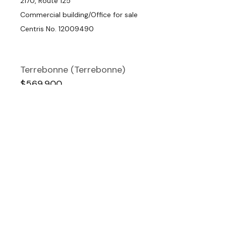
2170, Route 125
Commercial building/Office for sale
Centris No. 12009490
Terrebonne (Terrebonne)
$569,900
2 +
2
10
1
4183, Rue d'Argentenay
Bungalow for sale
Centris No. 22485418
Saint-Alphonse-Rodriguez
$155,000